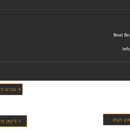
inf
חזרה לת
ון הבא
ליומן מי