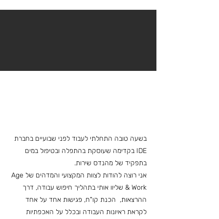
הדברים שאתם אמרתם
"שתמשיכו לגעת בהצלחות
של אנשים, ולאלה שבדרך
עופר מספר על אופטימיות והתגברות על קשיים
למשרת חלומותיכם – המון
הצלחה"
בשעה טובה התחלתי לעבוד לפני שבועיים בחברת
IDE בקדימה שעוסקת בהתפלה ובטיפול במים
בתפקיד של מהנדס שירות.
אני רוצה להודות לצוות המקצועי והמדהים של Age
& Work שליוו אותי בתהליך חיפוש עבודה, דרך
ההרצאות, הכנת קו"ח, פגישות אחד על אחד
לקראת ראיונות העבודה ובכלל על האכפתיות