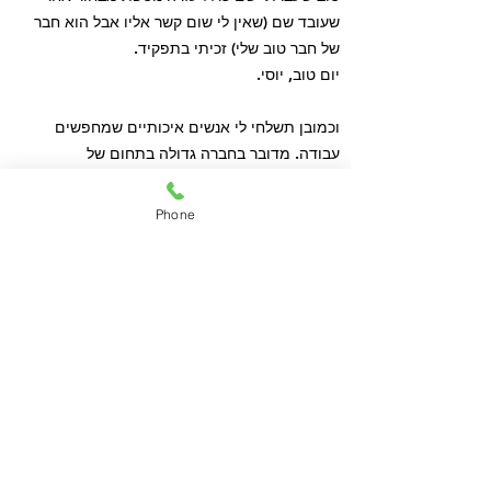
שעובד שם (שאין לי שום קשר אליו אבל הוא חבר
של חבר טוב שלי) זכיתי בתפקיד.
יום טוב, יוסי.
וכמובן תשלחי לי אנשים איכותיים שמחפשים
עבודה. מדובר בחברה גדולה בתחום של
תקשורת סלולארית עם מגוון תפקידי פיתוח
וניהול בחומרה ותוכנה.
Phone
יום טוב, יוסי.
הדברים שאתם אמרתם
מילי מספרת על רשת הקשרים של החממה