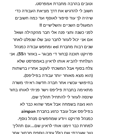
וטובים בהרבה מחברת אמפרסט.
חשוב לי להדגיש את דרך מציאת העבודה כדי
שיהיה לך עוד סיפור לאוסף ועד כמה חשובים
המעגלים השניים והשלישיים !!
לפני כשנה וחצי פנה אלי חבר מהקהילה ושאל
אם אני יכול לעזור לחבר טוב שלו שנפלט לאחר
שנים רבות מחברת eci ומחפש עבודה כמנהל
פרויקט תוכנה (בחור די מבוגר – באזור ה55). אני
הצלחתי להביא אותו לראיון באמפרסט שלא
צלח בסוף אבל המשכתי לעקוב אחריו ברשתות
(הוא מצא מאוחר יותר עבודה בפיליפס).
בחיפושי עכשיו אחר חברה חדשה ראיתי משרה
מתאימה בחברת פיליפס וישר פניתי לאותו בחור
שינסה לעזור לי להתחיל תהליך שם.
הוא נענה בשמחה אבל אמר שהוא כבר לא
בפיליפס אבל עובד כרגע בחברת airspan
כמנהל פרויקט ויודע שמחפשים מנהל נוסף.
למחרת כבר זימנו אותי לראיון שם…עם תהליך
טוב שעברתי שם כולל עזרה נוספת מבחור אחר