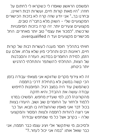
המשפט הראשון שאמרו לי כשקראו לי לחתום על
חוזה: "היו מאות קורות חיים, ועשרות רבות רואיינו,
ובחרנו בך…"
אני יודע שזה קרה לא בזכות הכישורים
המקצועיים שלי - השוק מלא בחבר'ה טובים,
מקצועיים וצעירים יותר.
זה קרה בזכות המיומנויות
שרכשתי, "למכור את עצמי" טוב יותר מאחרים. החל
מכישורים מקצועיים ועד ה overqualified.
חוויתי בתהליך חוסר מענה לעשרות רבות של קורות
חיים, ראיונות רבים ותהליכי מיון שלא צלחו. אולם עם
הזמן, למידת החומרים בסדנא, העזרה והסבלנות
של הצוות, התחלתי להשתפר והתחלתי להרגיש
יותר ביטחון.
זה לא צירוף מקרים שדווקא אני מצאתי עבודה בזמן
הכי קשה במשק ולא בתחילת דרכי בחממה
כשהמשק עוד היה במצב רגיל. המיומנות לחיפוש
עבודה עושה את ההבדל, והיא חזקה
מהקורונה!
לכן, למי שעדיין מחפש, המשיכו במרץ
ללמוד ולחזור על החומרים שוב ושוב. היעזרו בצוות
בכול דבר ואני מאמין שההצלחה בו תבוא.
ועל כך
אני רוצה להודות לחממה ולצוות המסור והמקצועי
שלה -
בקרוב אצל כל מי שמחפש עבודה!
ולסיכום, מי שיתקשר אלי ויציג עצמו כבר חממה, אני
כבר שואל אותו: "במה אני יכול לעזור..?"