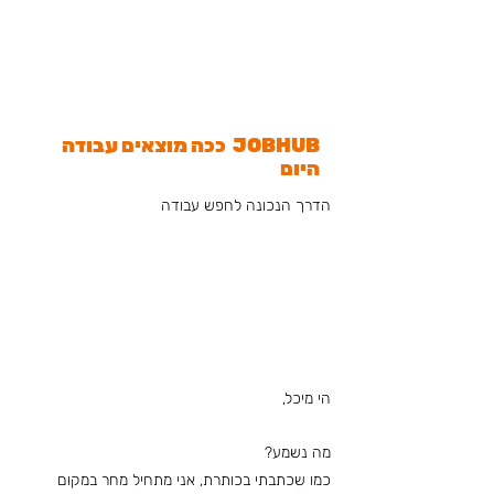
JOBHUB ככה מוצאים עבודה
היום
הדרך הנכונה לחפש עבודה
"את (ושאר הצוות) עזרתם
מאוד בתהליך ולאורך כל
התקופה הדהדו לי בראש
וכוונו אותי אמירות ששמעתי
אצלכם"
הי מיכל,
מה נשמע?
כמו שכתבתי בכותרת, אני מתחיל מחר במקום