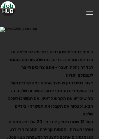
JobHub - להיות שלב מעל כל המועמדים
בימים בהם לחפש עבודה בזמן משרה מלאה זה
כבר לא הנורמה , בדיוק כמו שלעשות פסיכומטרי
לבד זה נחלת העבר -
אתם צריכים לייצר
לעצמכם יתרון!
ייצור בסיס חזק שימצב אתכם כמה שלבים מעל
כל המועמדים המתחרים על המשרות שלכם זה
מה שיכריע אם תקראו לראיון, אם תמשיכו לשלב
הבא, ולבסוף אם תקבלו את המשרה- בידיים
שלכם.
מעל 12 שנות ניסיון, יותר מ- 20 אלף משתתפים ,
ואלפי משרות , הסטות קריירה, הסבות קריירה,
אנו מזמינים אתכם להצטרף למשפחת JobHub.